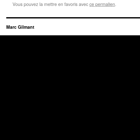
Vous pouvez la mettre en favoris avec
ce permalien
.
Marc Gilmant