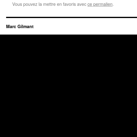
Vous pouvez la mettre en favoris avec
ce permalien
.
Marc Gilmant