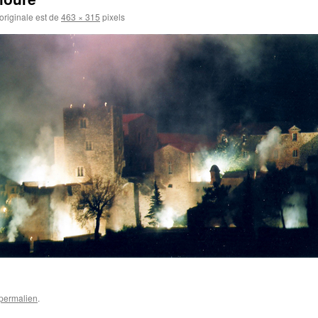
 originale est de
463 × 315
pixels
permalien
.