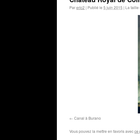
Par
eric2
|
Publié le
5 juin 2015
|
La taille
Canal à Burano
Vous pouvez la mettre en favoris avec
ce 