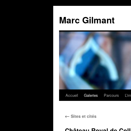
Marc Gilmant
Accueil
Galeries
Parcours
L’i
←
Sites et cités
Château Royal de Coll