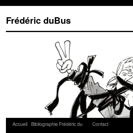
Frédéric duBus
Accueil
Bibliographie
Frédéric du
Contact