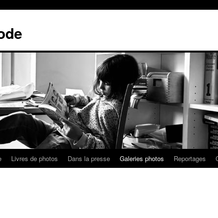
ode
e
Livres de photos
Dans la presse
Galeries photos
Reportages