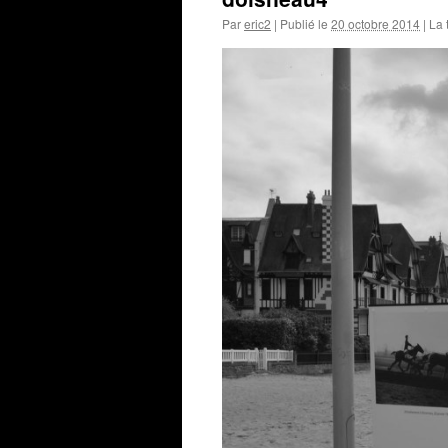
Par
eric2
|
Publié le
20 octobre 2014
|
La t