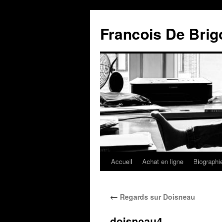
Francois De Brig
Accueil
Achat en ligne
Biographi
←
Regards sur Doisneau
doisneau4