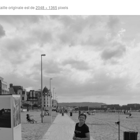
aille originale est de
2048 × 1365
pixels