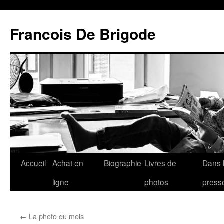
Francois De Brigode
Accueil
Achat en
Biographie
Livres de
Dans 
ligne
photos
press
←
La photo du mois