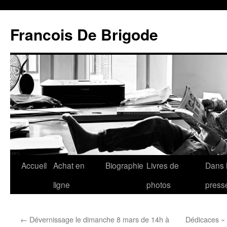
Francois De Brigode
Accueil
Achat en
Biographie
Livres de
Dans 
ligne
photos
press
←
Dévernissage le dimanche 8 mars de 14h à
Dédicaces «