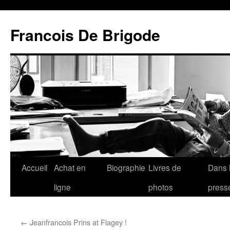
Francois De Brigode
Accueil
Achat en
Biographie
Livres de
Dans 
ligne
photos
press
←
Jeanfrancois Prins at Flagey !