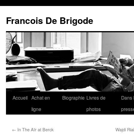
Francois De Brigode
Accueil
Achat en
Biographie
Livres de
Dans 
ligne
photos
press
←
In The Aïr at Berck
Wajdi Ria