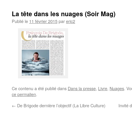
La tête dans les nuages (Soir Mag)
Publié le
11 février 2015
par
eric2
Ce contenu a été publié dans
Dans la presse
,
Livre
,
Nuages
. Vo
ce permalien
.
←
De Brigode dernière l’objectif (La Libre Culture)
Invité 