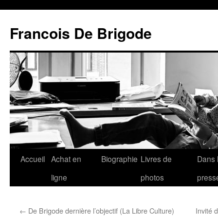
Francois De Brigode
Accueil
Achat en
Biographie
Livres de
Dans 
ligne
photos
press
←
De Brigode dernière l’objectif (La Libre Culture)
Invité 