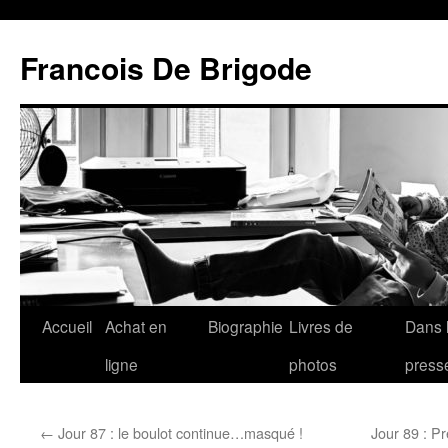
Francois De Brigode
Accueil
Achat en
Biographie
Livres de
Dans 
ligne
photos
press
←
Jour 87 : le boulot continue…masqué !
Jour 89 : P