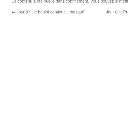
Ce contenu a été publié dans
confinement
. Vous pouvez le mett
←
Jour 87 : le boulot continue…masqué !
Jour 89 : P