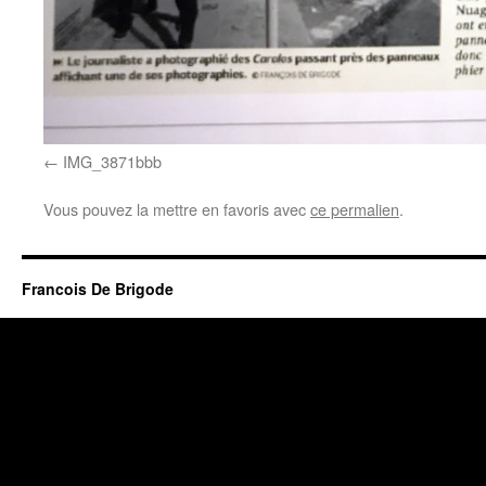
IMG_3871bbb
Vous pouvez la mettre en favoris avec
ce permalien
.
Francois De Brigode