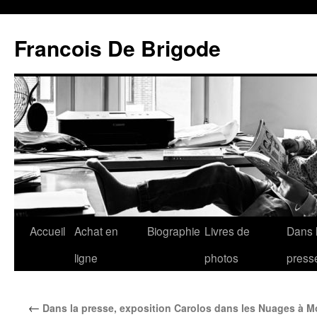
Francois De Brigode
Accueil
Achat en
Biographie
Livres de
Dans 
ligne
photos
press
←
Dans la presse, exposition Carolos dans les Nuages à 