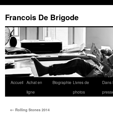
Francois De Brigode
Accueil
Achat en
Biographie
Livres de
Dans 
ligne
photos
press
←
Rolling Stones 2014