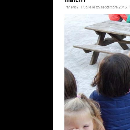
Par
eric2
|
Publié le
25 septembre 2015
|