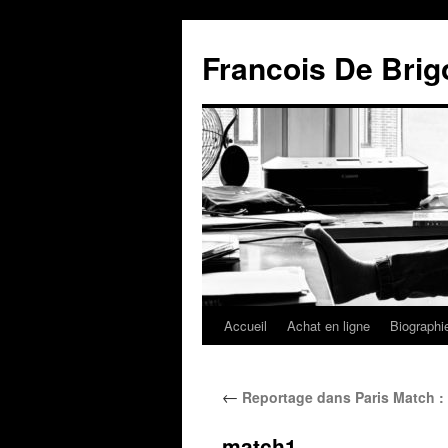
Francois De Brig
Accueil
Achat en ligne
Biographi
←
Reportage dans Paris Match : L
match1