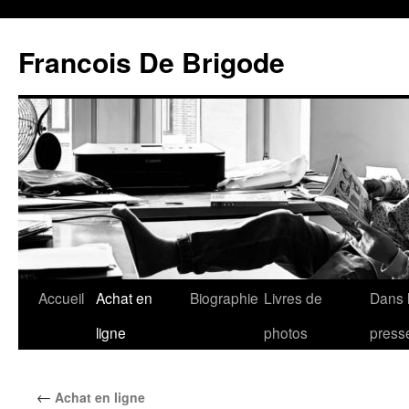
Francois De Brigode
Accueil
Achat en
Biographie
Livres de
Dans 
ligne
photos
press
←
Achat en ligne