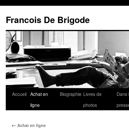
Francois De Brigode
Accueil
Achat en
Biographie
Livres de
Dans 
ligne
photos
press
←
Achat en ligne