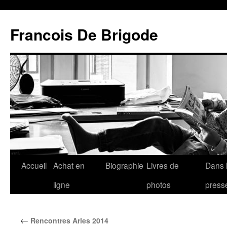
Francois De Brigode
Accueil
Achat en
Biographie
Livres de
Dans 
ligne
photos
press
←
Rencontres Arles 2014