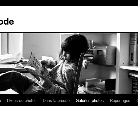
ode
e
Livres de photos
Dans la presse
Galeries photos
Reportages