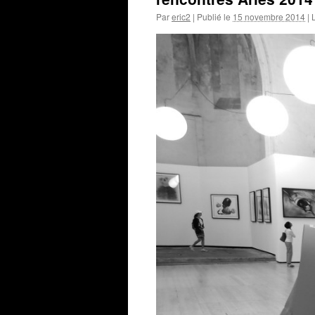
Par
eric2
|
Publié le
15 novembre 2014
|
L