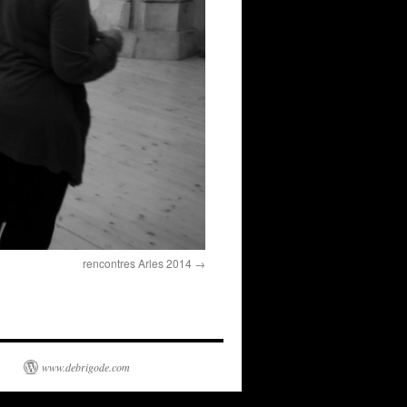
rencontres Arles 2014
www.debrigode.com