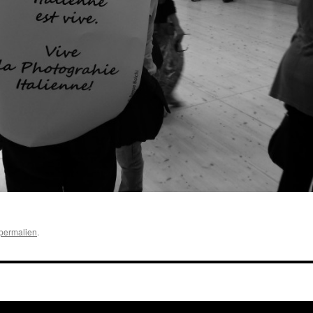
permalien
.