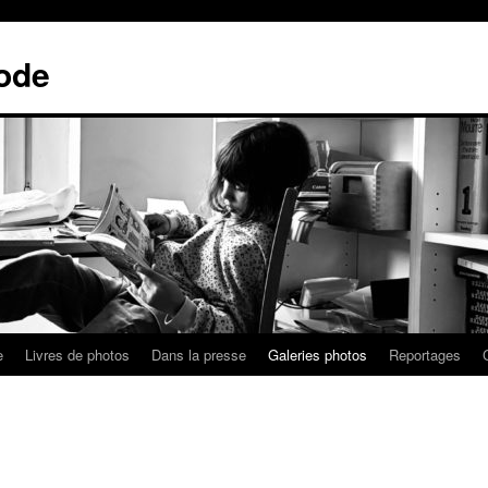
ode
e
Livres de photos
Dans la presse
Galeries photos
Reportages