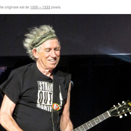
lle originale est de
1000 × 1333
pixels