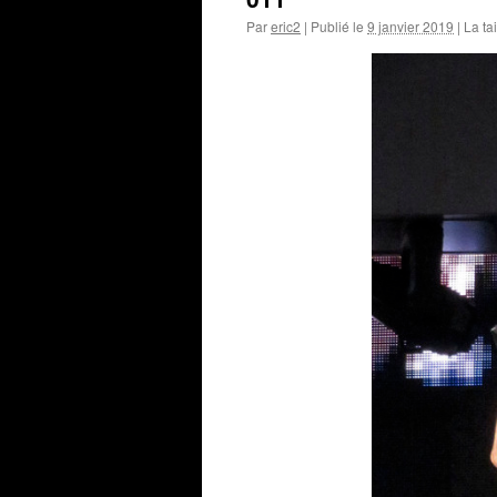
Par
eric2
|
Publié le
9 janvier 2019
|
La tai