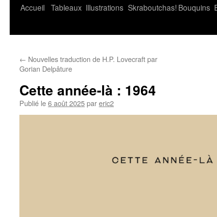
Accueil
Tableaux
Illustrations
Skraboutchas!
Bouquins
←
Nouvelles traduction de H.P. Lovecraft par
Gorian Delpâture
Cette année-là : 1964
Publié le
6 août 2025
par
eric2