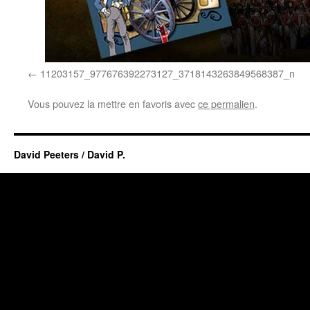
11203157_977676392273127_3718143263849568387_n
Vous pouvez la mettre en favoris avec
ce permalien
.
David Peeters / David P.