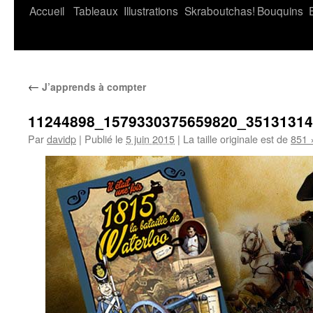
Accueil
Tableaux
Illustrations
Skraboutchas!
Bouquins
←
J’apprends à compter
11244898_1579330375659820_3513131
Par
davidp
|
Publié le
5 juin 2015
|
La taille originale est de
851 