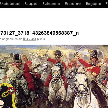
Skraboutchas!
Bouquins
Evénements
Expositions
Biographie
F
273127_3718143263849568387_n
le originale est de
854 × 451
pixels