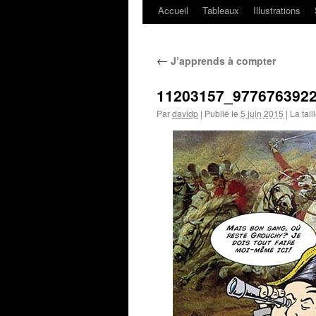
Accueil
Tableaux
Illustrations
←
J’apprends à compter
11203157_977676392
Par
davidp
|
Publié le
5 juin 2015
|
La tail