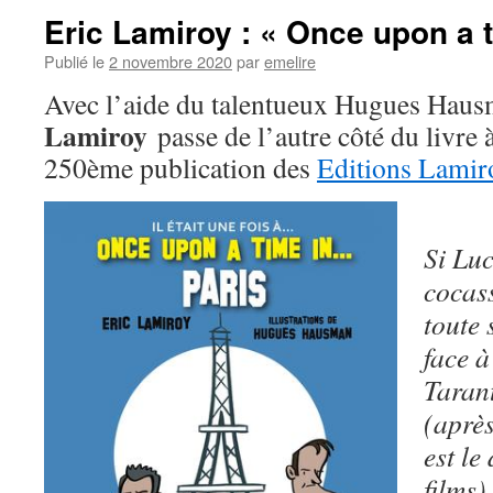
Eric Lamiroy : « Once upon a 
Publié le
2 novembre 2020
par
emelire
Avec l’aide du talentueux Hugues Hau
Lamiroy
passe de l’autre côté du livre 
250ème publication des
Editions Lamir
Si Luc
cocass
toute
face à
Tarant
(après
est le
films)