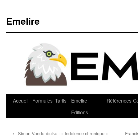
Emelire
Accueil
Formules
Tarifs
Emelire
Références
Co
Editions
←
Simon Vandenbulke : « Indolence chronique »
Franci