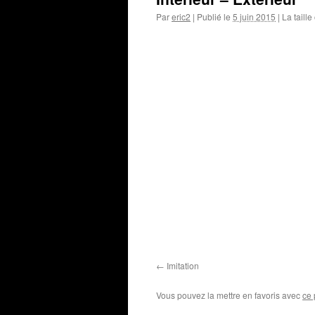
Par
eric2
|
Publié le
5 juin 2015
|
La taille
Imitation
Vous pouvez la mettre en favoris avec
ce 