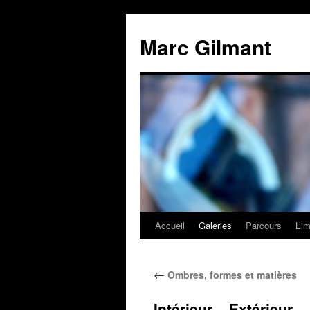
Marc Gilmant
Accueil
Galeries
Parcours
L’i
←
Ombres, formes et matières
Intérieur – Extérieur