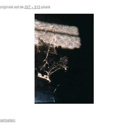
 originale est de
207 × 315
pixels
permalien
.