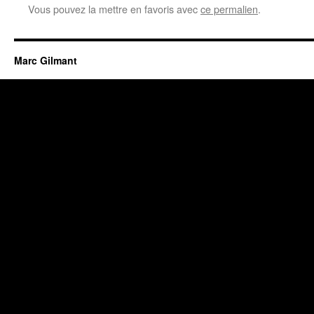
Vous pouvez la mettre en favoris avec
ce permalien
.
Marc Gilmant