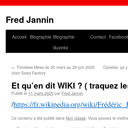
Fred Jannin
Accueil
Biographie
Biographie
Contact
Faceboo
illustrée
←
Timeless Mess du 20 mars au 28 juin 2025
Ouéééé, ça y
chez Seed Factory
Et qu’en dit WIKI ? ( traquez le
Publié le
11 mars 2025
par
Fred Jannin
/
https://fr.wikipedia.org/wiki/Frédéric_
Ce contenu a été publié dans
Non classé
. Vous pouvez le mettr