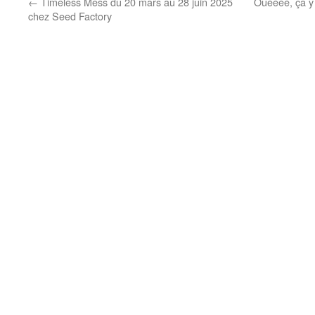
←
Timeless Mess du 20 mars au 28 juin 2025
Ouéééé, ça y
chez Seed Factory