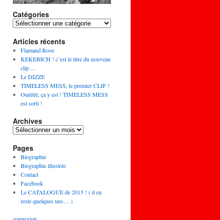
Catégories
Articles récents
Flamand Rose
KEKEBICH ! c’est le titre du nouveau
clip …
Le DIZZE
TIMELESS MESS, le premier CLIP !
Ouéééé, ça y est ! TIMELESS MESS
est sorti !
Archives
Pages
Biographie
Biographie illustrée
Contact
Facebook
Le CATALOGUE de 2015 ! ( il en
reste quelques uns… )
connexion