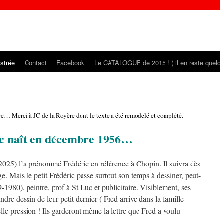
ustrée
Contact
Facebook
Le CATALOGUE de 2015 ! ( il en reste quel
ée… Merci à JC de la Royère dont le texte a été remodelé et complété.
c naît en décembre 1956…
025) l’a prénommé Frédéric en référence à Chopin. Il suivra dès
e. Mais le petit Frédéric passe surtout son temps à dessiner, peut-
980), peintre, prof à St Luc et publicitaire. Visiblement, ses
dre dessin de leur petit dernier ( Fred arrive dans la famille
le pression ! Ils garderont même la lettre que Fred a voulu