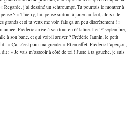
 : « Regarde, j’ai dessiné un schtroumpf. Tu pourrais le montrer à
ense ? » Thierry, lui, pense surtout à jouer au foot, alors il le
es grands et si tu veux me voir, fais ça un peu discrètement ! »
n année. Frédéric arrive à son tour en 6
latine. Le 1
septembre,
e
er
lle à son banc, et qui voit-il arriver ? Frédéric Jannin, le petit
it : « Ça, c’est pour ma gueule. » Et en effet, Frédéric l’aperçoit,
 dit : « Je vais m’asseoir à côté de toi ! Juste à ta gauche, je suis