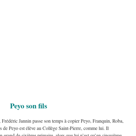
Peyo son fils
, Frédéric Jannin passe son temps à copier Peyo, Franquin, Roba,
s de Peyo est élève au Collège Saint-Pierre, comme lui. Il
 un grand de sixième primaire, alors que lui n’est qu’en cinquième.