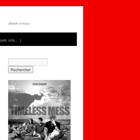
Jannin et nous
ques uns… )