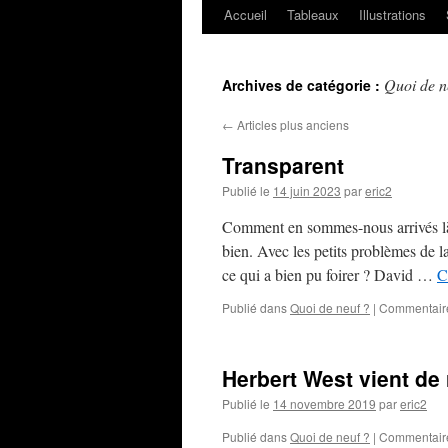
Accueil
Tableaux
Illustrations
Quoi de n
Archives de catégorie :
←
Articles plus anciens
Transparent
Publié le
14 juin 2023
par
eric2
Comment en sommes-nous arrivés là
bien. Avec les petits problèmes de 
ce qui a bien pu foirer ? David …
C
Publié dans
Quoi de neuf ?
|
Commentair
Herbert West vient de 
Publié le
14 novembre 2019
par
eric2
Publié dans
Quoi de neuf ?
|
Commentair