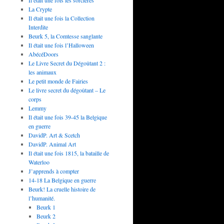
Il était une fois les sorcières
La Crypte
Il était une fois la Collection
Interdite
Beurk 5, la Comtesse sanglante
Il était une fois l’Halloween
AbécéDoors
Le Livre Secret du Dégoûtant 2 :
les animaux
Le petit monde de Fairies
Le livre secret du dégoûtant – Le
corps
Lemmy
Il était une fois 39-45 la Belgique
en guerre
DavidP. Art & Scetch
DavidP. Animal Art
Il était une fois 1815, la bataille de
Waterloo
J’apprends à compter
14-18 La Belgique en guerre
Beurk! La cruelle histoire de
l’humanité.
Beurk 1
Beurk 2