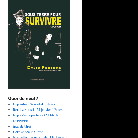
Quoi de neuf?
Exposition News/fake News
Rendez-vous le 25 janvier à Forest
Expo Rétrospective GALERIE
D’ENFER !
(pas de titre)
Cette année-là : 1964
Nouvelles traduction de H.P. Lovecraft