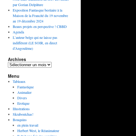
par Gorian Delpâture
Exposition Fantasque bestiaire à la
Maison de la Francité du 19 novembre
au 19 décembre 2024
Beaux projets en perspective ! CBBD
Agenda
L’auteur belge qui ne laisse pas
indifférent (LE SOIR, en direct
d’Angoulème)
Archives
Menu
Tableaux
Fantastique
Animalier
Divers
Erotique
Illustrations
Skraboutchas!
Bouquins
en plein travail
Herbert West, le Réanimateur