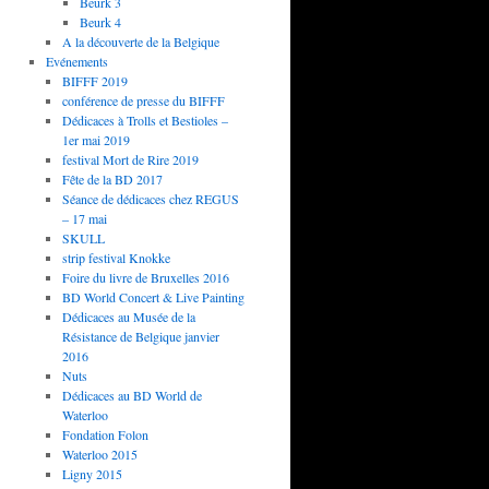
Beurk 3
Beurk 4
A la découverte de la Belgique
Evénements
BIFFF 2019
conférence de presse du BIFFF
Dédicaces à Trolls et Bestioles –
1er mai 2019
festival Mort de Rire 2019
Fête de la BD 2017
Séance de dédicaces chez REGUS
– 17 mai
SKULL
strip festival Knokke
Foire du livre de Bruxelles 2016
BD World Concert & Live Painting
Dédicaces au Musée de la
Résistance de Belgique janvier
2016
Nuts
Dédicaces au BD World de
Waterloo
Fondation Folon
Waterloo 2015
Ligny 2015