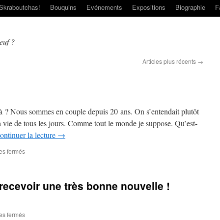
Skraboutchas!
Bouquins
Evénements
Expositions
Biographie
F
euf ?
Articles plus récents
→
 ? Nous sommes en couple depuis 20 ans. On s’entendait plutôt
la vie de tous les jours. Comme tout le monde je suppose. Qu’est-
ontinuer la lecture
→
es fermés
recevoir une très bonne nouvelle !
es fermés