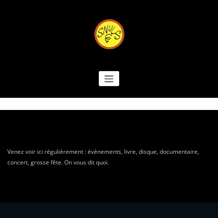
Aller
au
contenu
LES SNULS
Les Snuls sont très connus
Venez voir ici régulièrement : évènements, livre, disque, documentaire,
concert, grosse fête. On vous dit quoi.