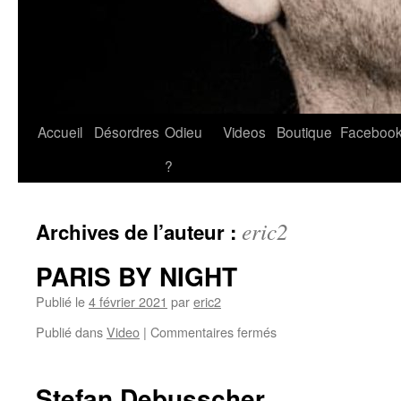
Accueil
Désordres
Odieu
Videos
Boutique
Faceboo
?
eric2
Archives de l’auteur :
PARIS BY NIGHT
Publié le
4 février 2021
par
eric2
Publié dans
Video
|
Commentaires fermés
Stefan Debusscher