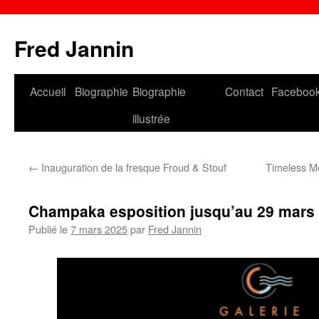
Fred Jannin
Accueil
Biographie
Biographie
Contact
Faceboo
illustrée
←
Inauguration de la fresque Froud & Stouf
Timeless M
Champaka esposition jusqu’au 29 mars
Publié le
7 mars 2025
par
Fred Jannin