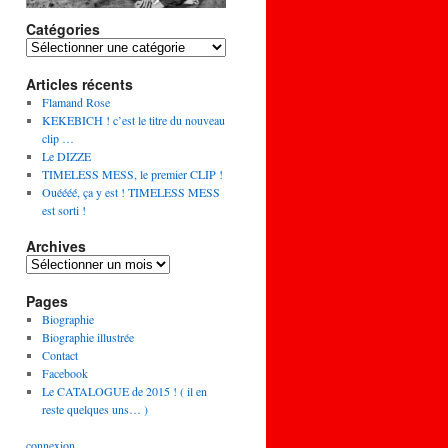
Catégories
Articles récents
Flamand Rose
KEKEBICH ! c’est le titre du nouveau
clip …
Le DIZZE
TIMELESS MESS, le premier CLIP !
Ouéééé, ça y est ! TIMELESS MESS
est sorti !
Archives
Pages
Biographie
Biographie illustrée
Contact
Facebook
Le CATALOGUE de 2015 ! ( il en
reste quelques uns… )
connexion