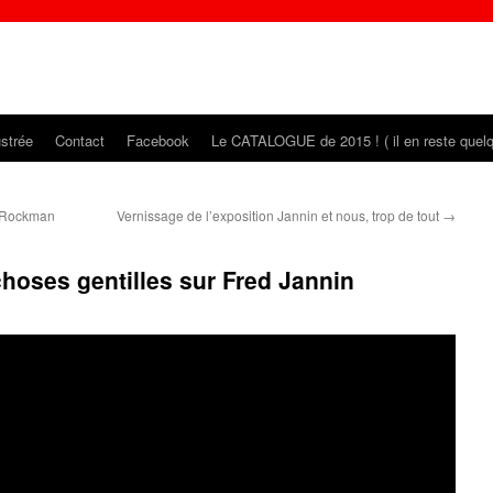
ustrée
Contact
Facebook
Le CATALOGUE de 2015 ! ( il en reste quel
t Rockman
Vernissage de l’exposition Jannin et nous, trop de tout
→
 choses gentilles sur Fred Jannin