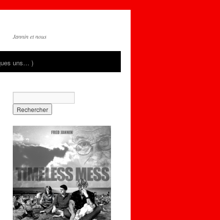
Jannin et nous
ques uns… )