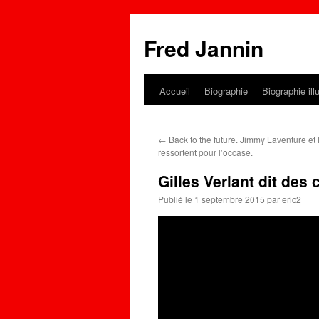
Fred Jannin
Accueil
Biographie
Biographie ill
←
Back to the future. Jimmy Laventure e
ressortent pour l’occase.
Gilles Verlant dit des
Publié le
1 septembre 2015
par
eric2