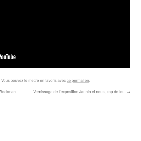
. Vous pouvez le mettre en favoris avec
ce permalien
.
t Rockman
Vernissage de l’exposition Jannin et nous, trop de tout
→