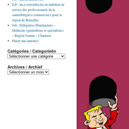
Job : un.e conseiller.ère en nutrition au
service des professionnels de la
santé/délégué.e commercial.e pour la
région de Bruxelles.
Job : Délégué(e) Pharmaciens –
Médecins (généralistes et spécialistes)
– Région Namur – Charleroi
Placer une annonce
Catégories / Categorieën
Archives / Archief