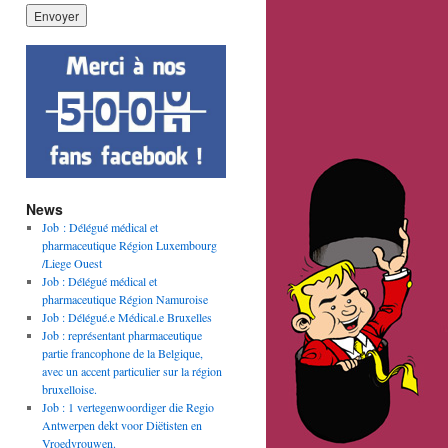
News
Job : Délégué médical et
pharmaceutique Région Luxembourg
/Liege Ouest
Job : Délégué médical et
pharmaceutique Région Namuroise
Job : Délégué.e Médical.e Bruxelles
Job : représentant pharmaceutique
partie francophone de la Belgique,
avec un accent particulier sur la région
bruxelloise.
Job : 1 vertegenwoordiger die Regio
Antwerpen dekt voor Diëtisten en
Vroedvrouwen.