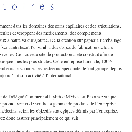
ment dans les domaines des soins capillaires et des articulations,
Trenker développent des médicaments, des compléments
caux à haute valeur ajoutée. De la création sur papier à l’emballage
nker centralisent l’ensemble des étapes de fabrication de leurs
Nivelles. Ce nouveau site de production a été construit afin de
européennes les plus strictes. Cette entreprise familiale, 100%
ailleurs passionnés, est restée indépendante de tout groupe depuis
jourd’hui son activité à l’international.
ste de Délégué Commercial Hybride Médical & Pharmaceutique
de promouvoir et de vendre la gamme de produits de l’entreprise
decins, selon les objectifs stratégiques définis par l’entreprise.
vez donc assurer principalement ce qui suit :
 des produits de l’entreprise en fonction de la clientèle définie par