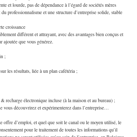
lente et lourde, pas de dépendance à l’égard de sociétés mères
t du professionnalisme et une structure d’entreprise solide, stable
rte croissance
blement différent et attrayant, avec des avantages bien conçus et
eur ajoutée que vous générez.
n ;
r les résultats, liée à un plan cafétéria ;
& recharge électronique incluse (à la maison et au bureau) ;
ue vous découvrirez et expérimenterez dans l’entreprise…
 offre d’emploi, et quel que soit le canal ou le moyen utilisé, le
nsentement pour le traitement de toutes les informations qu’il
ations ne seront utilisées qu’au sein de l’entreprise, en Belgique,