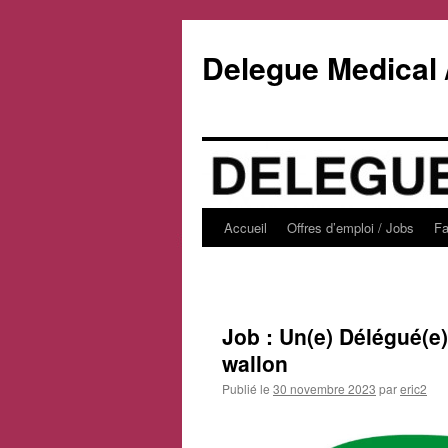
Delegue Medical 
Accueil
Offres d’emploi / Jobs
F
Job : Un(e) Délégué(e
wallon
Publié le
30 novembre 2023
par
eric2