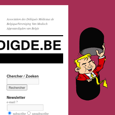
Association des Délégués Médicaux de
Belgique/Vereniging Van Medisch
Afgevaardigden van Belgïe
Chercher / Zoeken
Newsletter
e-mail ?
subscribe
unsubscribe