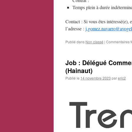
Contrat :
Temps plein à durée indétermin
Contact : Si vous êtes intéressé(e)
l’adresse :
j.gomez.navarro@avogel
Publié dans
Non classé
|
Commentaires 
Job : Délégué Commer
(Hainaut)
Publié le
14 novembre 2023
par
eric2