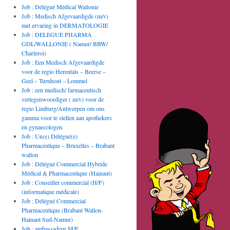
Job : Délégué Médical Wallonie
Job : Medisch Afgevaardigde (m/v)
met ervaring in DERMATOLOGIE
Job : DELEGUE PHARMA
GDL/WALLONIE ( Namur/ BBW/
Charleroi)
Job : Een Medisch Afgevaardigde
voor de regio Herentals – Beerse –
Geel – Turnhout – Lommel
Job : een medisch/ farmaceutisch
vertegenwoordiger ( m/v) voor de
regio Limburg/Antwerpen om ons
gamma voor te stellen aan apothekers
en gynaecologen.
Job : Un(e) Délégué(e)
Pharmaceutique – Bruxelles – Brabant
wallon
Job : Délégué Commercial Hybride
Médical & Pharmaceutique (Hainaut)
Job : Conseiller commercial (H/F)
(informatique médicale)
Job : Délégué Commercial
Pharmaceutique (Brabant Wallon-
Hainaut Sud-Namur)
Job : ambassadeur M/F