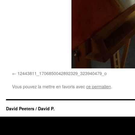
12443811_1706850042892329_323940479_o
Vous pouvez la mettre en favoris avec
ce permalien
.
David Peeters / David P.