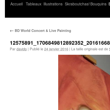
Accueil
Tableaux
Illustrations
Skraboutchas!
Bouquins
←
BD World Concert & Live Painting
12575891_1706849812892352_2016166
Par
davidp
|
Publié le
24 janvier 2016
|
La taille originale est de