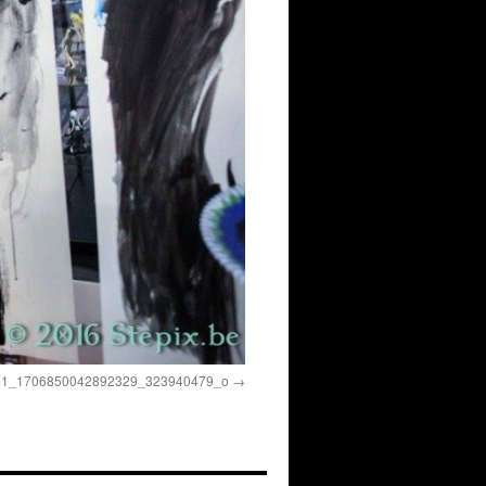
11_1706850042892329_323940479_o