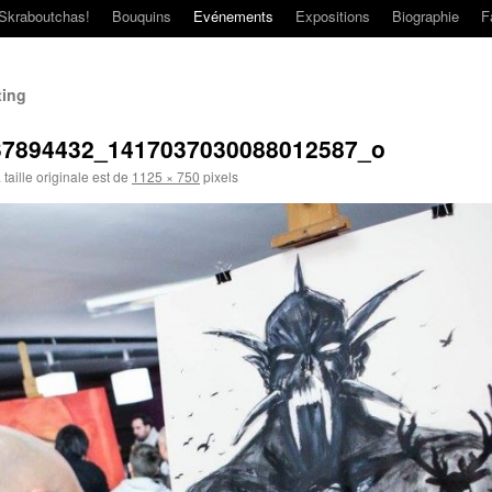
Skraboutchas!
Bouquins
Evénements
Expositions
Biographie
F
ting
37894432_1417037030088012587_o
taille originale est de
1125 × 750
pixels