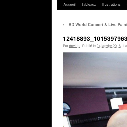
Accueil
Tableaux
Illustrations
←
BD World Concert & Live Pain
12418893_101539796
Par
davidp
|
Publié le
24 janvier 2016
|
La 