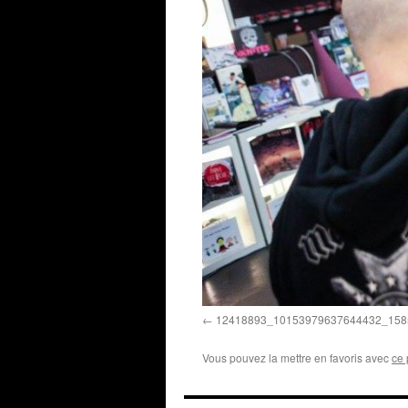
12418893_10153979637644432_158
Vous pouvez la mettre en favoris avec
ce 