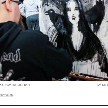
5578924268036349_o
124438
permalien
.