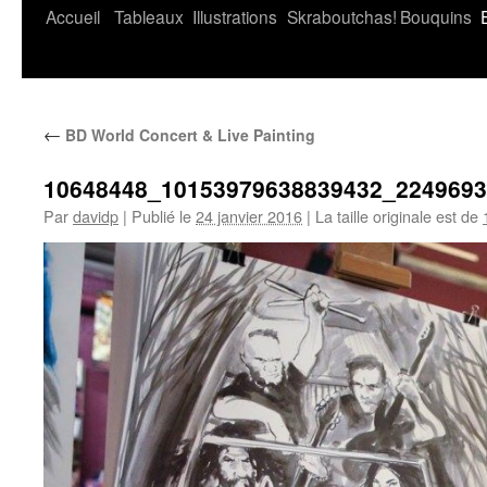
Accueil
Tableaux
Illustrations
Skraboutchas!
Bouquins
←
BD World Concert & Live Painting
10648448_10153979638839432_224969
Par
davidp
|
Publié le
24 janvier 2016
|
La taille originale est de