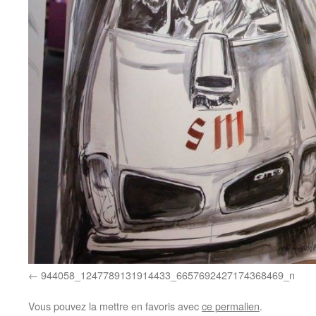
944058_1247789131914433_6657692427174368469_n
Vous pouvez la mettre en favoris avec
ce permalien
.