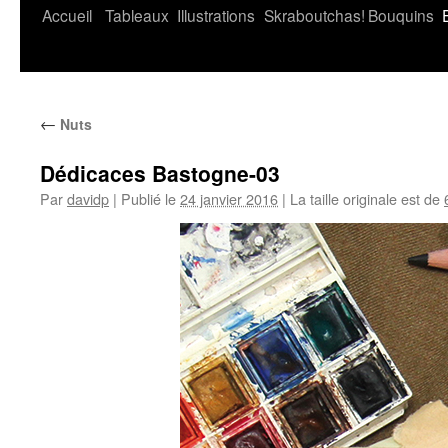
Accueil
Tableaux
Illustrations
Skraboutchas!
Bouquins
←
Nuts
Dédicaces Bastogne-03
Par
davidp
|
Publié le
24 janvier 2016
|
La taille originale est de