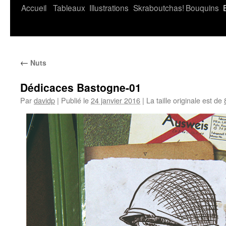
Accueil
Tableaux
Illustrations
Skraboutchas!
Bouquins
←
Nuts
Dédicaces Bastogne-01
Par
davidp
|
Publié le
24 janvier 2016
|
La taille originale est de