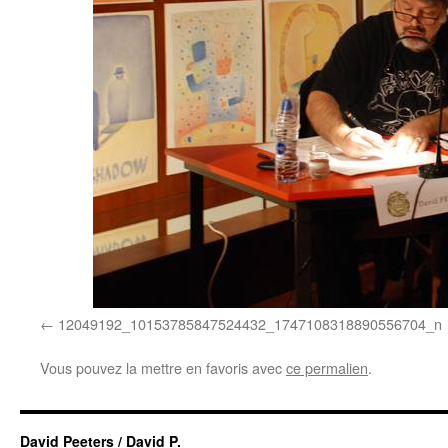
12049192_10153785847524432_1747108318890556704_n
Vous pouvez la mettre en favoris avec
ce permalien
.
David Peeters / David P.