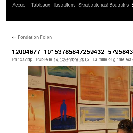
Accueil
Tableaux
Illustrations
Skraboutchas!
Bouquins
←
Fondation Folon
12004677_10153785847259432_579584
Par
davidp
|
Publié le
19 novembre 2015
|
La taille originale est