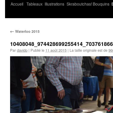
Accueil
Tableaux
Illustrations
Skraboutchas!
Bouquins
←
Waterloo 2015
10408048_974428699255414_70376186
Par
davidp
|
Publié le
11 août 2015
|
La taille originale est de
96