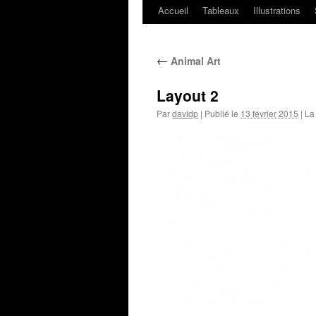
Accueil
Tableaux
Illustrations
←
Animal Art
Layout 2
Par
davidp
|
Publié le
13 février 2015
|
La 