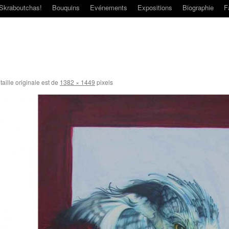
Skraboutchas!
Bouquins
Evénements
Expositions
Biographie
F
taille originale est de
1382 × 1449
pixels