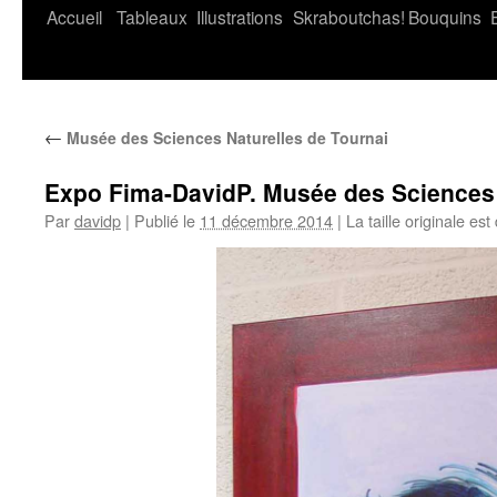
Accueil
Tableaux
Illustrations
Skraboutchas!
Bouquins
←
Musée des Sciences Naturelles de Tournai
Expo Fima-DavidP. Musée des Sciences N
Par
davidp
|
Publié le
11 décembre 2014
|
La taille originale est