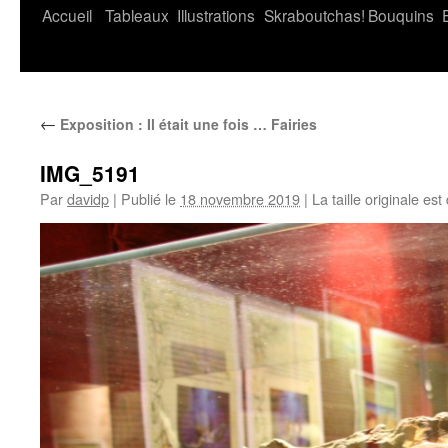
Accueil
Tableaux
Illustrations
Skraboutchas!
Bouquins
←
Exposition : Il était une fois … Fairies
IMG_5191
Par
davidp
|
Publié le
18 novembre 2019
|
La taille originale est