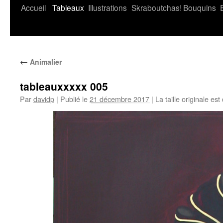
Accueil
Tableaux
Illustrations
Skraboutchas!
Bouquins
←
Animalier
tableauxxxxx 005
Par
davidp
|
Publié le
21 décembre 2017
|
La taille originale est