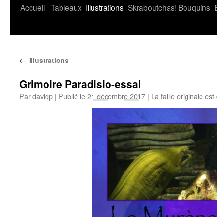
Accueil
Tableaux
Illustrations
Skraboutchas!
Bouquins
←
Illustrations
Grimoire Paradisio-essai
Par
davidp
|
Publié le
21 décembre 2017
|
La taille originale est