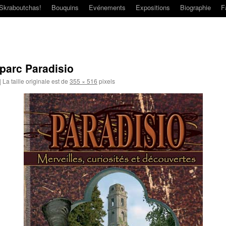
Skraboutchas!
Bouquins
Evénements
Expositions
Biographie
F
parc Paradisio
|
La taille originale est de
355 × 516
pixels