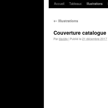
Accueil
Tableaux
Illustrations
←
Illustrations
Couverture catalogue 
Par
davidp
|
Publié le
21 décembre 2017