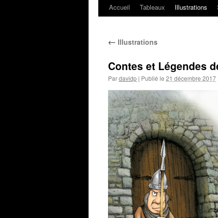
Accueil
Tableaux
Illustrations
←
Illustrations
Contes et Légendes d
Par
davidp
|
Publié le
21 décembre 2017