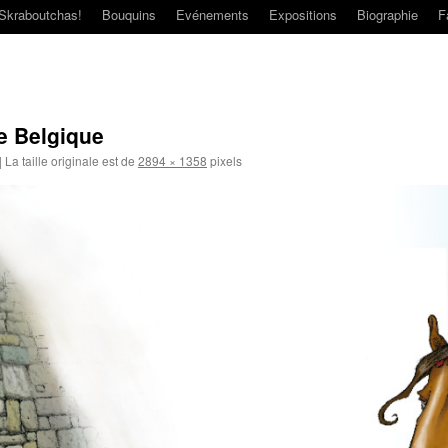
Skraboutchas!
Bouquins
Evénements
Expositions
Biographie
F
e Belgique
|
La taille originale est de
2894 × 1358
pixels