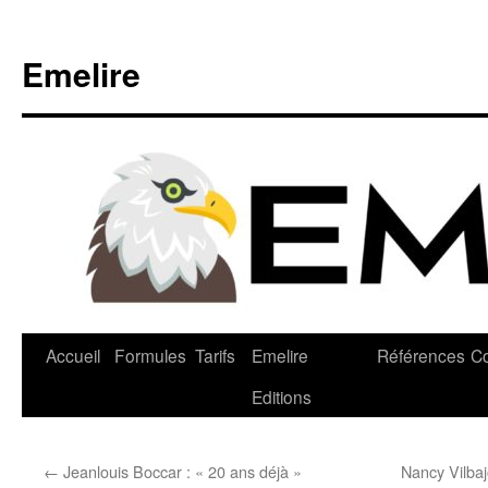
Emelire
Accueil
Formules
Tarifs
Emelire
Références
Co
Editions
←
Jeanlouis Boccar : « 20 ans déjà »
Nancy Vilbaj