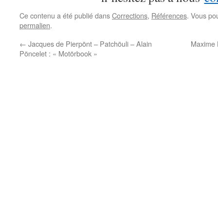
Ce contenu a été publié dans
Corrections
,
Références
. Vous po
permalien
.
←
Jacques de Pierpönt – Patchöuli – Alain
Maxime L
Pöncelet : « Motörbook »