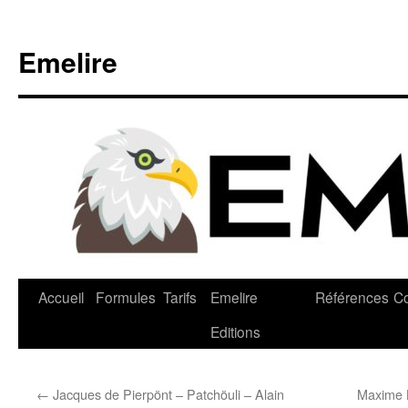
Emelire
Accueil
Formules
Tarifs
Emelire
Références
Co
Editions
←
Jacques de Pierpönt – Patchöuli – Alain
Maxime L