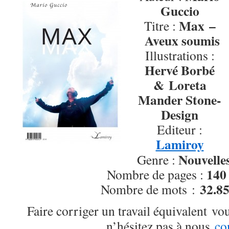
Guccio
Max –
Titre :
Aveux soumis
Illustrations :
Hervé Borbé
& Loreta
Mander Stone-
Design
Editeur :
Lamiroy
Nouvelle
Genre :
140
Nombre de pages :
32.8
Nombre de mots :
Faire corriger un travail équivalent vo
n’hésitez pas à nous
co