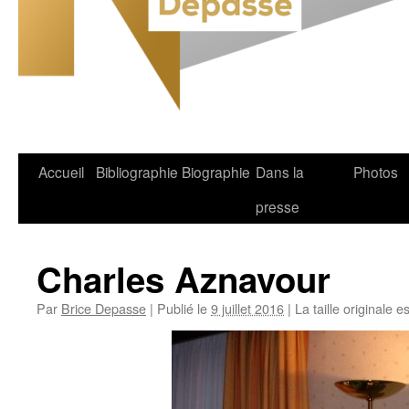
Accueil
Bibliographie
Biographie
Dans la
Photos
Aller
presse
au
contenu
Charles Aznavour
Par
Brice Depasse
|
Publié le
9 juillet 2016
|
La taille originale e